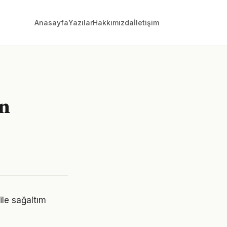
Anasayfa
Yazılar
Hakkımızda
İletişim
on
 ile sağaltım