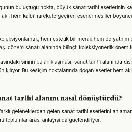
un buluştuğu nokta, büyük sanat tarihi eserlerinin kalıcı
m aklı hem kalbi harekete geçiren eserler nesiller boyu
 koleksiyonlamak, hem estetik bir merak hem de yatırım p
raş. dönem sanatı alanında bilinçli koleksiyonerlik önem 
asındaki sınırın bulanıklaşması, sanat tarihi alanında disi
n kılıyor. Bu kesişim noktalarında doğan eserler hem a
anat tarihi alanını nasıl dönüştürdü?
farklı geleneklerden gelen sanat tarihi eserlerini anlaman
ti toplumlar arası anlayışı da güçlendiriyor.