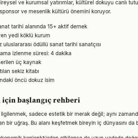
reysel ve kurumsal yatırımlar, kültürel dokuyu canlı tut
 sponsor ve mesenlik kültürü önemini koruyor.
anat tarihi alanında 15+ aktif dernek
ren yedi köklü kurum
 uluslararası ödüllü sanat tarihi sanatçısı
lama izlenme süresi: 4 dakika
nerilen üç kaynak
ılan sekiz kitabı
nındaki öncü dokuz isim
i için başlangıç rehberi
e ilgilenmek, sadece estetik bir merak değil; aynı zamanda
an bir uğraş. Bu alanı keşfetmek bireyin iç dünyasını da b