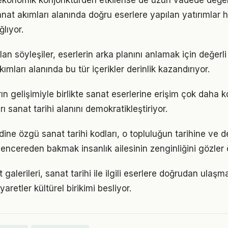
 ekonomik konjonktürden etkilense de uzun vadede değe
nat akımları alanında doğru eserlere yapılan yatırımlar 
ğlıyor.
lan söyleşiler, eserlerin arka planını anlamak için değerl
ımları alanında bu tür içerikler derinlik kazandırıyor.
arın gelişimiyle birlikte sanat eserlerine erişim çok daha k
ı sanat tarihi alanını demokratikleştiriyor.
ine özgü sanat tarihi kodları, o topluluğun tarihine ve d
pencereden bakmak insanlık ailesinin zenginliğini gözler 
galerileri, sanat tarihi ile ilgili eserlere doğrudan ulaşm
iyaretler kültürel birikimi besliyor.