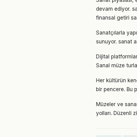
Sanat piyasası,
devam ediyor. sa
finansal getiri sa
Sanatçılarla yapı
sunuyor. sanat ak
Dijital platforml
Sanal müze turlar
Her kültürün kend
bir pencere. Bu 
Müzeler ve sanat 
yolları. Düzenli z