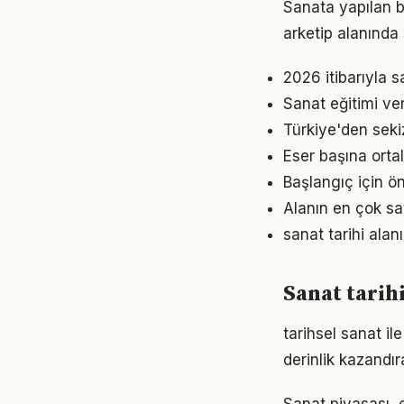
Sanata yapılan bi
arketip alanında
2026 itibarıyla s
Sanat eğitimi ve
Türkiye'den sekiz
Eser başına orta
Başlangıç için ö
Alanın en çok sat
sanat tarihi ala
Sanat tarih
tarihsel sanat il
derinlik kazandır