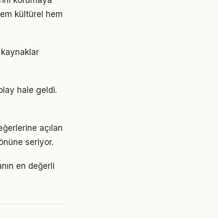
rini korumaya
hem kültürel hem
i kaynaklar
olay hale geldi.
eğerlerine açılan
önüne seriyor.
anın en değerli