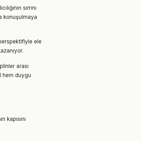
lığının sırrını
nca konuşulmaya
erspektifiyle ele
kazanıyor.
plinler arası
kıl hem duygu
ın kapısını