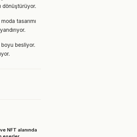
ü dönüştürüyor.
a. moda tasarımı
yandırıyor.
 boyu besliyor.
yor.
t ve NFT alanında
on eserler