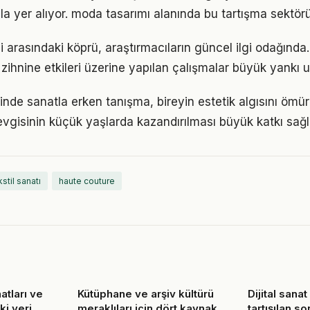
la yer alıyor. moda tasarımı alanında bu tartışma sektör
ji arasındaki köprü, araştırmacıların güncel ilgi odağınd
 zihnine etkileri üzerine yapılan çalışmalar büyük yankı u
de sanatla erken tanışma, bireyin estetik algısını ömür
vgisinin küçük yaşlarda kazandırılması büyük katkı sağlı
kstil sanatı
haute couture
atları ve
Kütüphane ve arşiv kültürü
Dijital sana
ki yeri
meraklıları için dört kaynak
tartışılan s