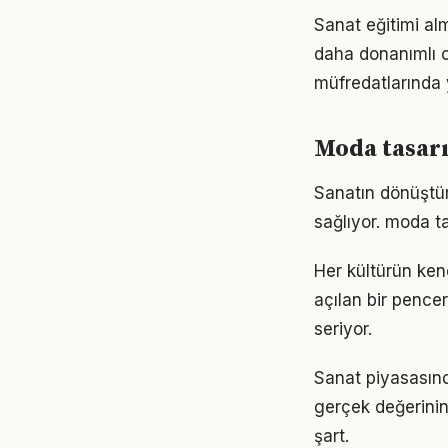
Sanat eğitimi al
daha donanımlı o
müfredatlarında 
Moda tasarı
Sanatın dönüştür
sağlıyor. moda ta
Her kültürün ken
açılan bir pence
seriyor.
Sanat piyasasında
gerçek değerinin 
şart.