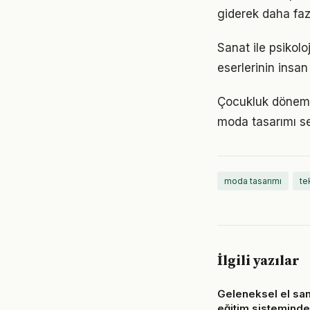
giderek daha faz
Sanat ile psikolo
eserlerinin insan
Çocukluk dönemin
moda tasarımı se
moda tasarımı
te
İlgili yazılar
Geleneksel el san
eğitim sisteminde