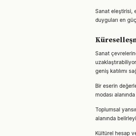
Sanat eleştirisi
duyguları en güçl
Küreselleş
Sanat çevrelerin
uzaklaştırabiliyo
geniş katılımı sağ
Bir eserin değer
modası alanında b
Toplumsal yansım
alanında belirleyi
Kültürel hesap v