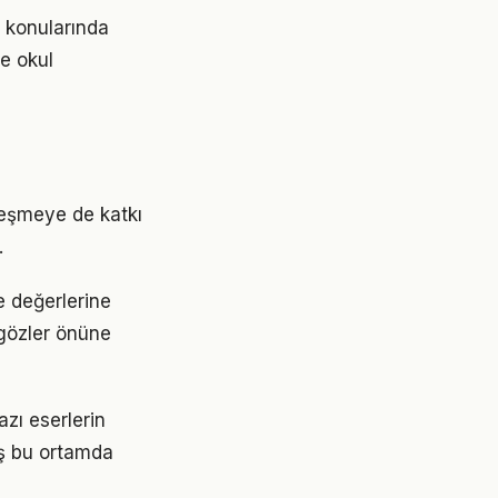
e konularında
e okul
leşmeye de katkı
.
e değerlerine
 gözler önüne
azı eserlerin
ış bu ortamda