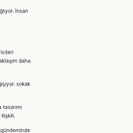
lıyor. İnsan
cileri
 yaklaşım daha
işiyor. sokak
 tasarımı
lişkili.
ın gündeminde